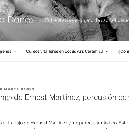
Entre el arte y el objeto de uso cotidian
ágenes
Cursos y talleres en Locus Ars Cerámica
¿Cómo
OR
MARTA DANÉS
ng» de Ernest Martínez, percusión con
 el trabajo de Hernest Martínez y me parece fantástico. Est