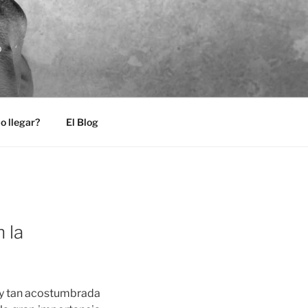
o
 llegar?
El Blog
 la
oy tan acostumbrada