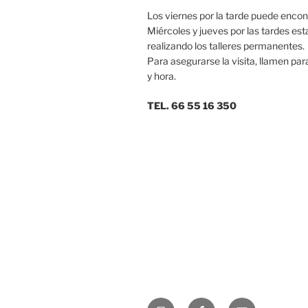
Los viernes por la tarde puede encon
Miércoles y jueves por las tardes es
realizando los talleres permanentes.
Para asegurarse la visita, llamen par
y hora.
TEL.
66 55 16 350
Instagram
Facebook
ceramicamar