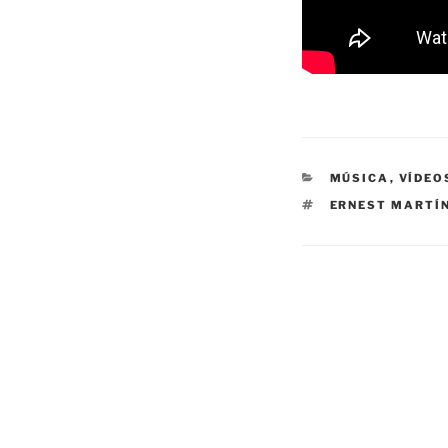
CATEGORÍAS
MÚSICA
,
VÍDEO
ETIQUETAS
ERNEST MARTÍ
Navegación
de
entradas