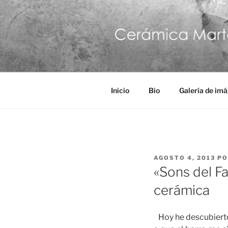
Saltar
al
contenido
Inicio
Bio
Galería de im
PUBLICADO
AGOSTO 4, 2013
P
EL
«Sons del Fa
cerámica
Hoy he descubierto