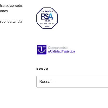
trarse cerrado.
tamos
a concertar día
BUSCA
Buscar
por:
tadanes@gmail.com