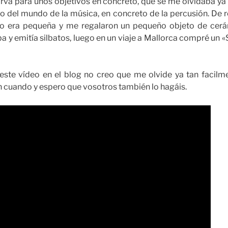
irva para unos objetivos en concreto, que se me olvidaba ya
o del mundo de la música, en concreto de la percusión. De 
o era pequeña y me regalaron un pequeño objeto de cer
a y emitía silbatos, luego en un viaje a Mallorca compré un «S
te vídeo en el blog no creo que me olvide ya tan facilme
en cuando y espero que vosotros también lo hagáis.