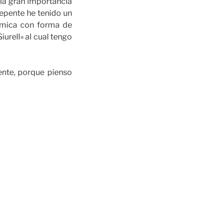
 la gran importancia
repente he tenido un
ámica con forma de
iurell» al cual tengo
nte, porque pienso