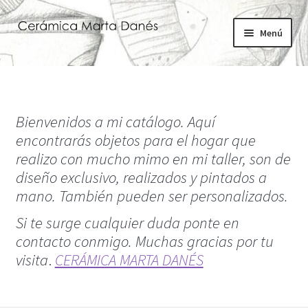
Ir
Ir
Menú
a
al
la
contenido
Inicio
navegación
Catálogo
Bienvenidos a mi catálogo. Aquí
encontrarás objetos para el hogar que
Bio
realizo con mucho mimo en mi taller, son de
diseño exclusivo, realizados y pintados a
Contacto
mano. También pueden ser personalizados.
El Blog
Si te surge cualquier duda ponte en
contacto conmigo. Muchas gracias por tu
visita
.
CERÁMICA MARTA DANÉS