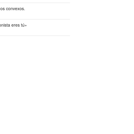
os convexos.
nista eres tú»